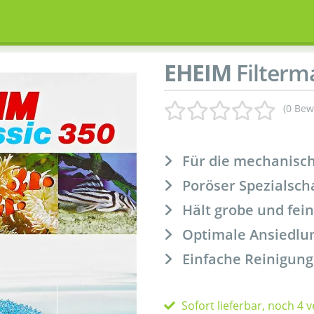
EHEIM
Filterm
(0 Bew
Für die mechanisch
Poröser Spezialsc
Hält grobe und fei
Optimale Ansiedlun
Einfache Reinigun
Sofort lieferbar, noch 4 