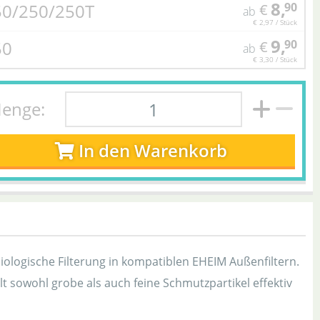
8,
50/250/250T
90
€
ab
€ 2,97 / Stück
9,
50
90
€
ab
€ 3,30 / Stück
enge:
In den Warenkorb
iologische Filterung in kompatiblen EHEIM Außenfiltern.
 sowohl grobe als auch feine Schmutzpartikel effektiv