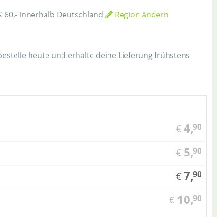
€ 60,- innerhalb Deutschland
Region ändern
h
 bestelle heute und erhalte deine Lieferung frühstens
4,
90
€
5,
90
€
7,
90
€
10,
90
€