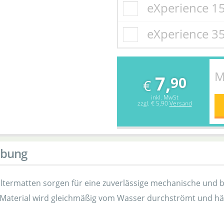
eXperience 1
eXperience 3
M
7,
90
€
inkl. MwSt
zzgl.
€ 5,90
Versand
ibung
iltermatten sorgen für eine zuverlässige mechanische und b
Material wird gleichmäßig vom Wasser durchströmt und hält