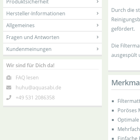
Produktsicherheit
Durch die s
Hersteller-Informationen
Reinigungsb
Allgemeines
gefördert.
Fragen und Antworten
Die Filterm
Kundenmeinungen
ausgespült 
Wir sind für Dich da!
FAQ lesen
Merkma
huhu@aquasabi.de
+49 531 2086358
Filtermat
Poröses M
Optimale 
Mehrfach
Einfache