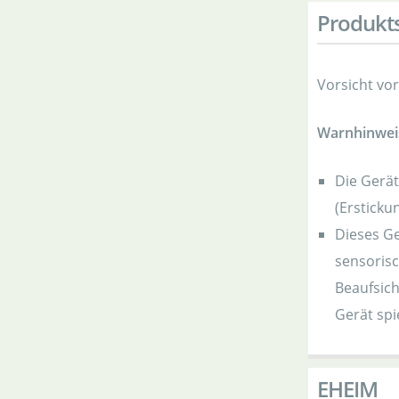
Produkts
Vorsicht vo
Warnhinwei
Die Gerä
(Ersticku
Dieses Ge
sensoris
Beaufsich
Gerät spi
EHEIM