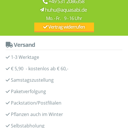
+49 531 2086358
huhu@aquasabi.de
Mo. - Fr. 9 - 16 Uhr
Vertrag widerrufen
Versand
1-3 Werktage
€ 5,90 - kostenlos ab € 60,-
Samstagszustellung
Paketverfolgung
Packstation/Postfilialen
Pflanzen auch im Winter
Selbstabholung