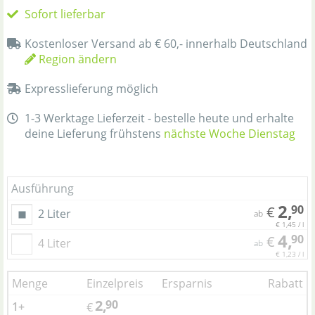
Sofort lieferbar
Kostenloser Versand ab € 60,- innerhalb Deutschland
Region ändern
Expresslieferung möglich
1-3 Werktage Lieferzeit - bestelle heute und erhalte
deine Lieferung frühstens
nächste Woche Dienstag
Ausführung
2,
90
€
2 Liter
ab
€ 1,45 / l
4,
90
€
4 Liter
ab
€ 1,23 / l
Menge
Einzelpreis
Ersparnis
Rabatt
2,
90
1+
€