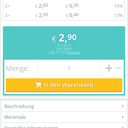
2,
0,
60
30
2+
10%
€
€
2,
0,
50
40
3+
13%
€
€
2,
90
€
€ 1,45 / l
inkl. MwSt
zzgl.
€ 5,90
Versand
Menge:
In den Warenkorb
Beschreibung
Merkmale