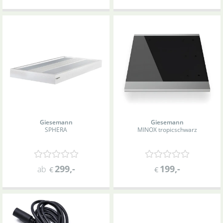
Giesemann
Giesemann
SPHERA
MINOX tropic
schwarz
299
,-
199
,-
ab
€
€