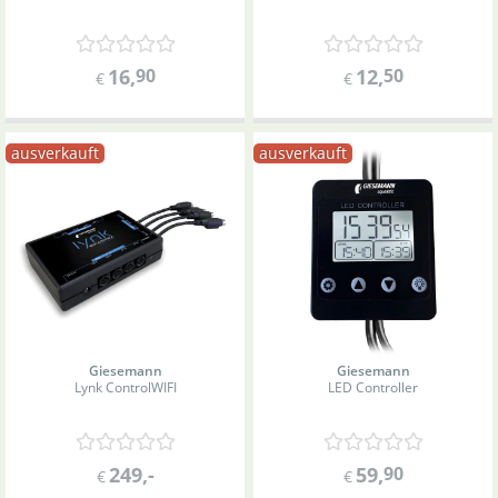
16
,
90
12
,
50
€
€
ausverkauft
ausverkauft
Giesemann
Giesemann
Lynk Control
WIFI
LED Controller
249
,-
59
,
90
€
€