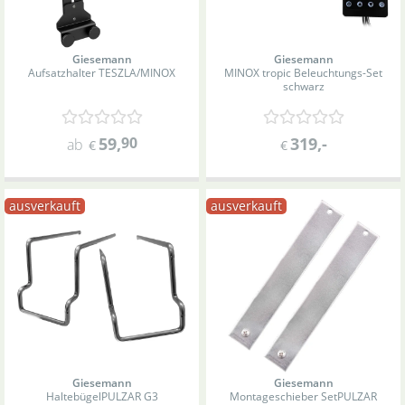
Giesemann
Giesemann
Aufsatzhalter TESZLA/MINOX
MINOX tropic Beleuchtungs-Set
schwarz
59
,
90
319
,-
ab
€
€
ausverkauft
ausverkauft
Giesemann
Giesemann
Haltebügel
PULZAR G3
Montageschieber Set
PULZAR