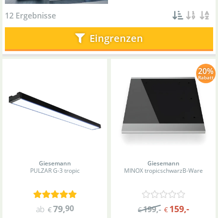
12 Ergebnisse
Eingrenzen
20%
Rabatt
Giesemann
Giesemann
PULZAR G-3 tropic
MINOX tropic
schwarz
B-Ware
79
,
90
159
,-
ab
199
,-
€
€
€