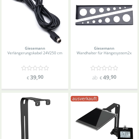
Giesemann
Giesemann
Verlängerungskabel 24V
250 cm
Wandhalter für Hängesystem
2x
39
,
90
49
,
90
ab
€
€
ausverkauft