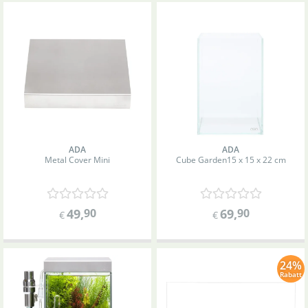
ADA
ADA
Metal Cover Mini
Cube Garden
15 x 15 x 22 cm
49
,
90
69
,
90
€
€
24%
Rabatt