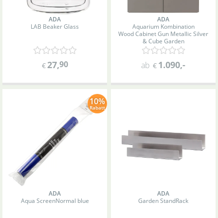
ADA
ADA
LAB Beaker Glass
Aquarium Kombination
Wood Cabinet Gun Metallic Silver
& Cube Garden
27
,
90
1.090
,-
ab
€
€
10%
Rabatt
ADA
ADA
Aqua Screen
Normal blue
Garden Stand
Rack