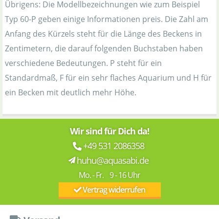
Übrigens: Die Modellbezeichnungen wie zum Beispiel
Typ 60-P geben einige Informationen preis. Die Zahl am
Anfang des Kürzels steht für die Länge des Beckens in
Zentimetern, die darauf folgenden Buchstaben haben
verschiedene Bedeutungen. P steht für ein
Standardmaß, F für ein sehr flaches Aquarium und H für
ein Becken mit deutlich mehr Höhe.
Wir sind für Dich da!
+49 531 2086358
huhu@aquasabi.de
Mo. - Fr. 9 - 16 Uhr
Vertrag widerrufen