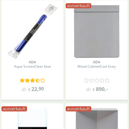
ausverkauft
ADA
ADA
Aqua Screen
Clear blue
Wood Cabinet
Cool Grey
22
,
90
890
,-
ab
ab
€
€
ausverkauft
ausverkauft