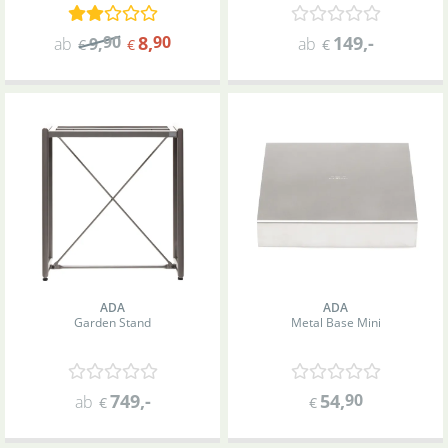
90
8
,
90
149
,-
ab
9
,
ab
€
€
€
ADA
ADA
Garden Stand
Metal Base Mini
749
,-
54
,
90
ab
€
€