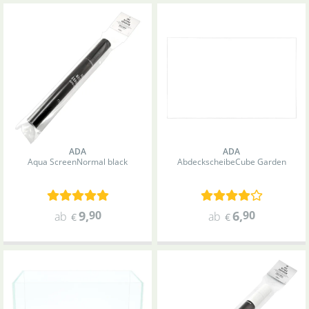
ADA
ADA
Aqua Screen
Normal black
Abdeckscheibe
Cube Garden
9
,
90
6
,
90
ab
ab
€
€