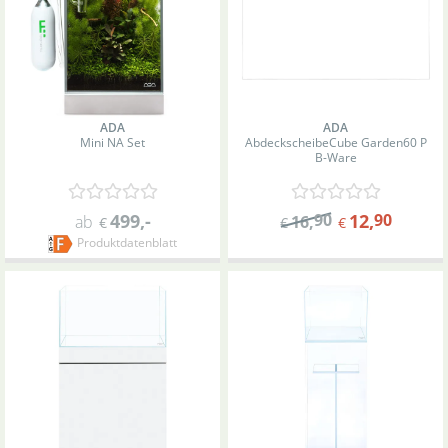
ADA
ADA
Mini NA Set
Abdeckscheibe
Cube Garden
60 P
B-Ware
499
,-
90
12
,
90
ab
16
,
€
€
€
Produktdatenblatt