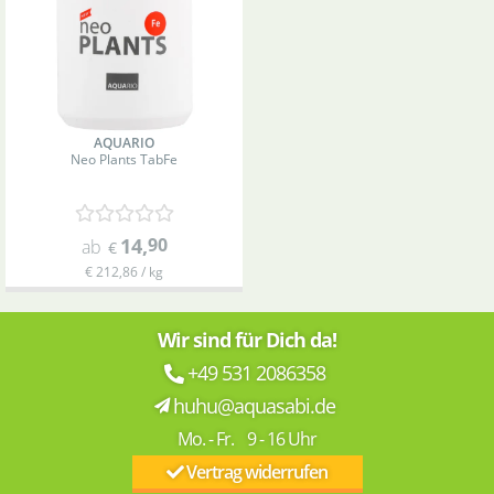
AQUARIO
Neo Plants Tab
Fe
14
,
90
ab
€
€ 212,86 / kg
Wir sind für Dich da!
+49 531 2086358
huhu@aquasabi.de
Mo. - Fr. 9 - 16 Uhr
Vertrag widerrufen