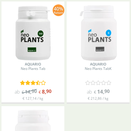
40%
Rabatt
AQUARIO
AQUARIO
Neo Plants Tab
Neo Plants Tab
K
90
8
,
90
14
,
90
ab
14
,
ab
€
€
€
€ 127,14 / kg
€ 212,86 / kg