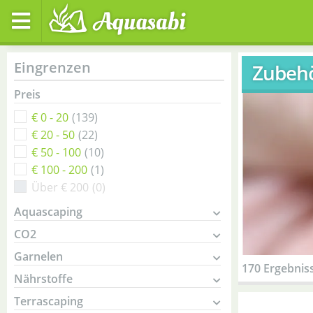
Eingrenzen
Zubeh
Preis
€ 0 - 20
(139)
€ 20 - 50
(22)
€ 50 - 100
(10)
€ 100 - 200
(1)
Über € 200
(0)
Aquascaping
CO2
Garnelen
170 Ergebnis
Nährstoffe
Terrascaping