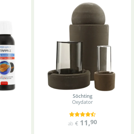
Söchting
Oxydator
11
,
90
€
ab