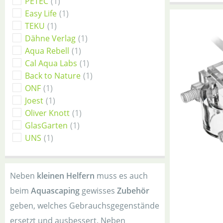
PETEC
(1)
Easy Life
(1)
TEKU
(1)
Dähne Verlag
(1)
Aqua Rebell
(1)
Cal Aqua Labs
(1)
Back to Nature
(1)
ONF
(1)
Joest
(1)
Oliver Knott
(1)
GlasGarten
(1)
UNS
(1)
Neben
kleinen Helfern
muss es auch
beim
Aquascaping
gewisses
Zubehör
geben, welches Gebrauchsgegenstände
ersetzt und ausbessert. Neben