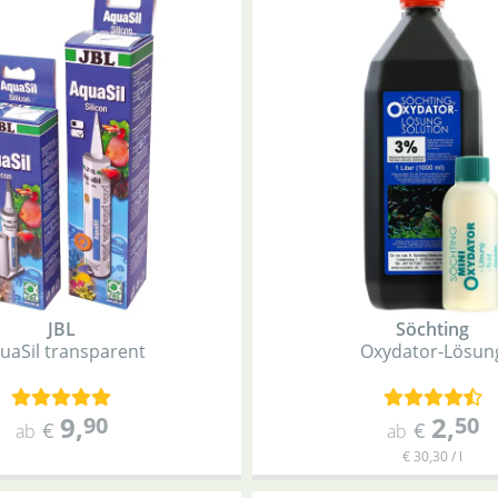
JBL
Söchting
uaSil transparent
Oxydator-Lösun
9
,
2
,
90
50
€
€
ab
ab
€ 30,30 / l