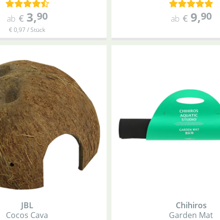
3
,
9
,
90
90
€
€
ab
ab
€ 0,97 / Stück
JBL
Chihiros
Cocos Cava
Garden Mat