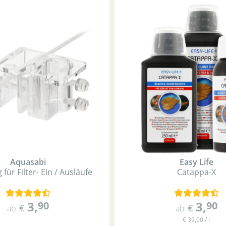
Aquasabi
Easy Life
für Filter- Ein / Ausläufe
Catappa-X
3
,
3
,
90
90
€
€
ab
ab
€ 39,00 / l