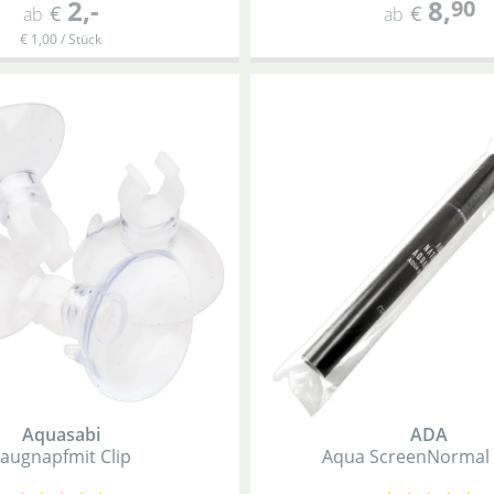
2
,-
8
,
90
€
€
ab
ab
€ 1,00 / Stück
Aquasabi
ADA
Saugnapf
mit Clip
Aqua Screen
Normal 