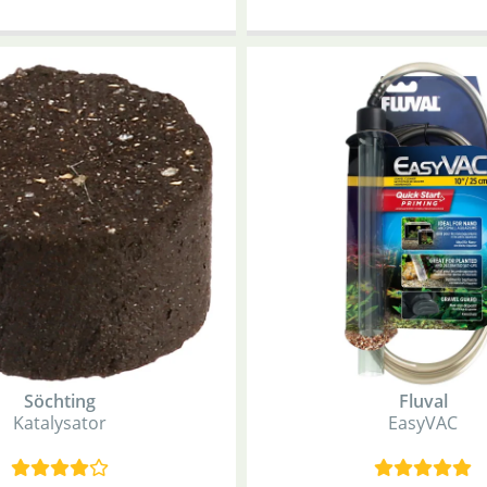
Söchting
Fluval
Katalysator
EasyVAC