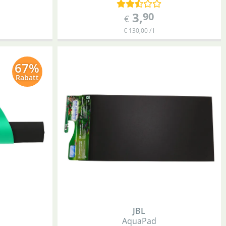
3
,
90
€
€ 130,00 / l
67%
Rabatt
JBL
AquaPad