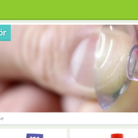
ör
se