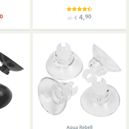
4
,
0
90
€
ab
Aqua Rebell