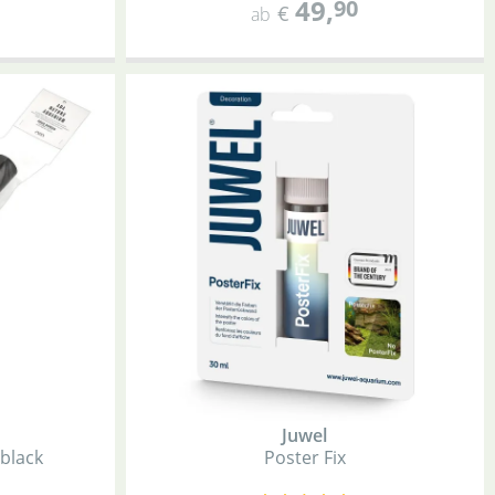
49
,
90
€
ab
Juwel
black
Poster Fix