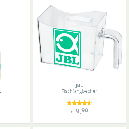
JBL
g
Fischfangbecher
9
,
90
€