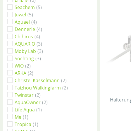
EHEIM
(5)
Seachem
(5)
Juwel
(5)
Aquael
(4)
Dennerle
(4)
Chihiros
(4)
AQUARIO
(3)
Moby Lab
(3)
Söchting
(3)
WIO
(2)
ARKA
(2)
Christel Kasselmann
(2)
Taizhou Walkingfarm
(2)
Twinstar
(2)
Halterung 
AquaOwner
(2)
Life Aqua
(1)
Me
(1)
Tropica
(1)