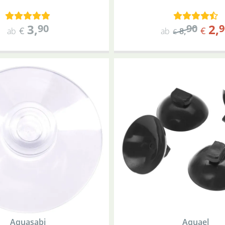
3
,
2
,
90
90
9
€
€
ab
ab
8
,
€
Aquasabi
Aquael