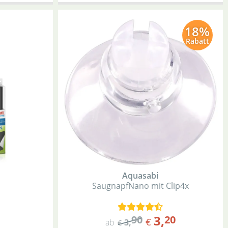
18%
Rabatt
Aquasabi
Saugnapf
Nano mit Clip
4x
3
,
90
20
€
ab
3
,
€