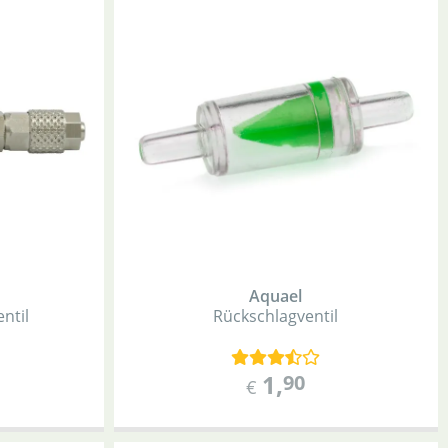
Aquael
ntil
Rückschlagventil
1
,
90
€