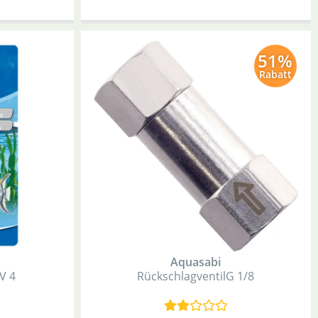
51%
Rabatt
Aquasabi
V 4
Rückschlagventil
G 1/8