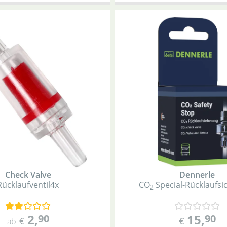
Check Valve
Dennerle
Rücklaufventil
4x
CO
Special-Rücklaufs
2
2
,
15
,
90
90
€
€
ab