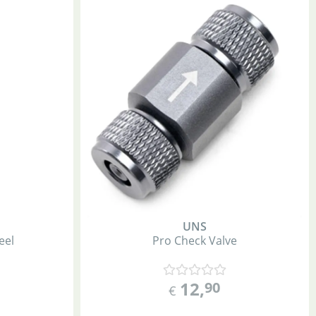
UNS
eel
Pro Check Valve
12
,
90
€