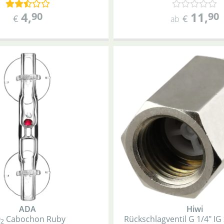
4
,
11
,
90
90
€
€
ab
ADA
Hiwi
O
Cabochon Ruby
Rückschlagventil G 1/4" IG
2