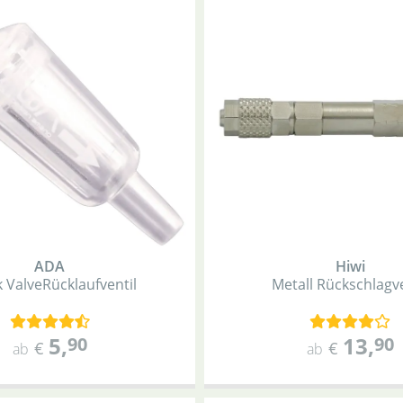
ADA
Hiwi
 Valve
Rücklaufventil
Metall Rückschlagve
5
,
13
,
90
90
€
€
ab
ab