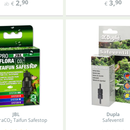
2
,
3
,
90
90
€
€
ab
JBL
Dupla
ra
CO
Taifun Safestop
Safeventil
2