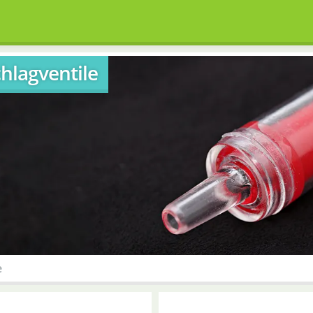
hlagventile
e