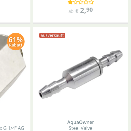
2
,
90
€
ab
ausverkauft
61%
Rabatt
AquaOwner
 x G 1/4" AG
Steel Valve