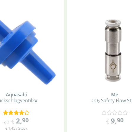
Aquasabi
Me
ckschlagventil
2x
CO
Safety Flow St
2
2
,
9
,
90
90
€
€
ab
€ 1,45 / Stück