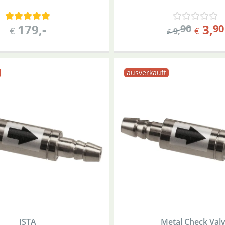
179
,-
3
,
90
90
€
€
9
,
€
ausverkauft
ISTA
Metal Check Val