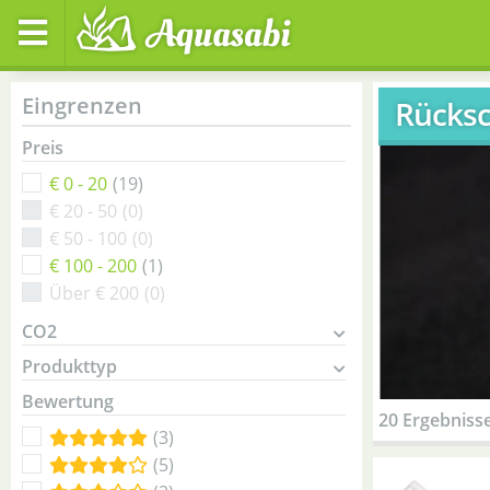
Eingrenzen
Rücksc
Preis
€ 0 - 20
(19)
€ 20 - 50
(0)
€ 50 - 100
(0)
€ 100 - 200
(1)
Über € 200
(0)
CO2
Produkttyp
Bewertung
20 Ergebniss
(3)
(5)