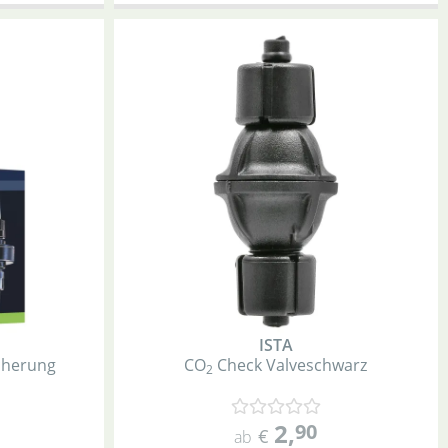
ISTA
icherung
CO
Check Valve
schwarz
2
2
,
90
€
ab