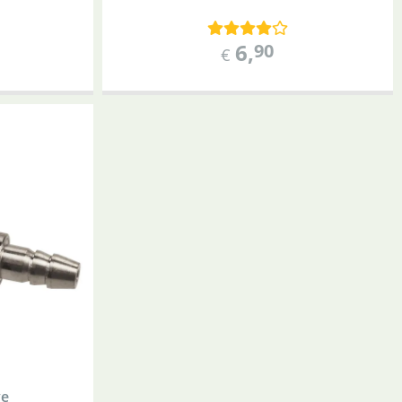
6
,
90
€
ve