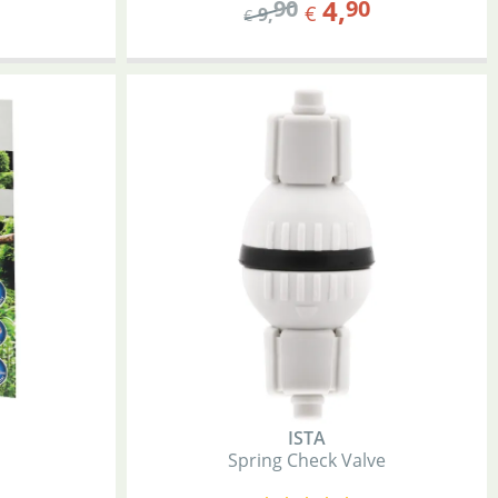
4
,
90
90
€
9
,
€
ISTA
Spring Check Valve