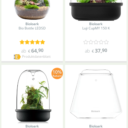
Bioloark
Bioloark
Bio Bottle LED
SD
Luji Cup
MY 150 K
64
,
90
37
,
90
ab
ab
€
€
Produktdatenblatt
10%
Rabatt
Bioloark
Bioloark