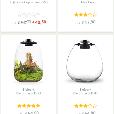
Luji Glass Cup Schwarz
MQ
Bubble Cup
90
40
,
50
17
,
90
ab
44
,
ab
€
€
€
Bioloark
Bioloark
Bio Bottle LED
QD
Bio Bottle LED
PD
64
,
90
64
,
90
ab
ab
€
€