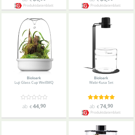
Produktdatenblatt
Produktdatenblatt
Bioloark
Bioloark
Luji Glass Cup Weiß
MQ
Wabi-Kusa Set
44
,
90
74
,
90
ab
ab
€
€
Produktdatenblatt