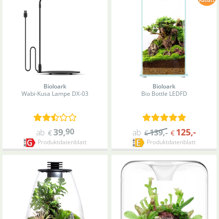
Bioloark
Bioloark
Wabi-Kusa Lampe DX-03
Bio Bottle LED
FD
39
,
90
125
,-
ab
ab
139
,-
€
€
€
Produktdatenblatt
Produktdatenblatt