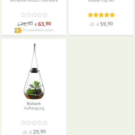
Bio Bottle LED
ZD
150
B-Ware
Bubble Cup Set
90
63
,
90
59
,
90
79
,
ab
€
€
€
Produktdatenblatt
Bioloark
Aufhängung
29
,
90
ab
€