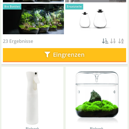
Bio Bottles
Ersatzteile
23 Ergebnisse
Eingrenzen
Bioloark
Bioloark