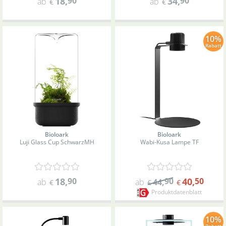
18
,
90
34
,
90
ab
ab
€
€
10%
Rabatt
Bioloark
Bioloark
Luji Glass Cup Schwarz
MH
Wabi-Kusa Lampe TF
18
,
90
90
40
,
50
ab
ab
44
,
€
€
€
Produktdatenblatt
10%
Rabatt