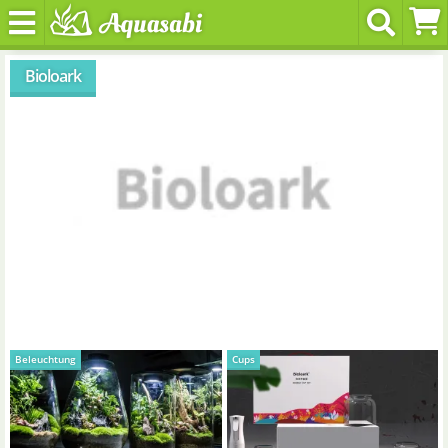
Bioloark
Beleuchtung
Cups