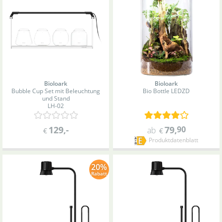
Bioloark
Bioloark
Bubble Cup Set mit Beleuchtung
Bio Bottle LED
ZD
und Stand
LH-02
129
,-
79
,
90
ab
€
€
Produktdatenblatt
20%
Rabatt