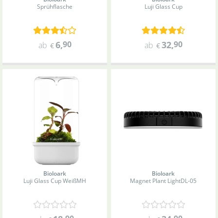
Sprühflasche
Luji Glass Cup
6
,
90
32
,
90
ab
ab
€
€
Bioloark
Bioloark
Luji Glass Cup Weiß
MH
Magnet Plant Light
DL-05