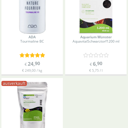
ADA
Aquarium Münster
Tourmaline BC
Aquavital
Schwarztorf
1200 ml
24
,
90
6
,
90
€
€
€ 249,00 / kg
€ 5,75 / l
ausverkauft