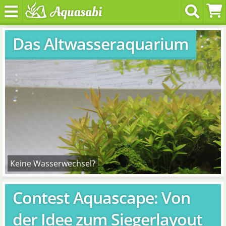
Das Altwasseraquarium
Keine Wasserwechsel?
Contest Aquascape: Von
der Idee zum Siegerlayout