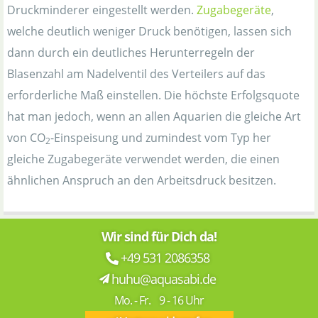
Druckminderer eingestellt werden.
Zugabegeräte
,
welche deutlich weniger Druck benötigen, lassen sich
dann durch ein deutliches Herunterregeln der
Blasenzahl am Nadelventil des Verteilers auf das
erforderliche Maß einstellen. Die höchste Erfolgsquote
hat man jedoch, wenn an allen Aquarien die gleiche Art
von CO
-Einspeisung und zumindest vom Typ her
2
gleiche Zugabegeräte verwendet werden, die einen
ähnlichen Anspruch an den Arbeitsdruck besitzen.
Wir sind für Dich da!
+49 531 2086358
huhu@aquasabi.de
Mo. - Fr. 9 - 16 Uhr