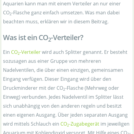
Aquarien kann man mit einem Verteiler an nur einer
CO
-Flasche ganz einfach umsetzen. Was man dabei
2
beachten muss, erklären wir in diesem Beitrag.
Was ist ein CO
-Verteiler?
2
Ein
CO
-Verteiler
wird auch Splitter genannt. Er besteht
2
sozusagen aus einer Gruppe von mehreren
Nadelventilen, die über einen einzigen, gemeinsamen
Eingang verfügen. Dieser Eingang wird über den
Druckminderer mit der CO
-Flasche (Mehrweg oder
2
Einweg) verbunden. Jedes Nadelventil im Splitter lässt
sich unabhängig von den anderen regeln und besitzt
einen eigenen Ausgang. Über jeden separaten Ausgang
wird mittels Schlauch ein
CO
-Zugabegerät
im jeweiligen
2
Aquarium mit Kohlendioxid versorgt. Mit Hilfe eines CO
-