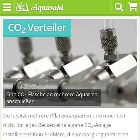
CO
Verteiler
2
Eine CO
-Flasche an mehrere Aquarien
2
anschließen
Du besitzt mehrere Pflanzenaquarien und möchtest
nicht für jedes Becken eine eigene CO
-Anlage
2
installieren? Kein Problem, die Versorgung mehreren