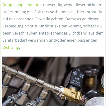
Doppelnippel-Adapter
notwendig, wenn dieser nicht im
Lieferumfang des Splitters vorhanden ist. Hier musst du
auf das passende Gewinde achten. Damit es an dieser
Verbindung nicht zu Undichtigkeiten kommt, solltest du
beim Verschrauben entsprechendes Dichtband aus dem
Sanitärbedarf verwenden und/oder einen passenden
Dichtring
.