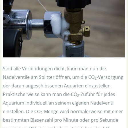
Sind alle Verbindungen dicht, kann man nun die
Nadelventile am Splitter öffnen, um die CO
-Versorgung
2
der daran angeschlossenen Aquarien einzustellen.
Praktischerweise kann man die CO
-Zufuhr für jedes
2
Aquarium individuell an seinem eigenen Nadelventil
einstellen. Die CO
-Menge wird normalerweise mit einer
2
bestimmten Blasenzahl pro Minute oder pro Sekunde