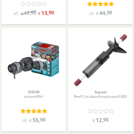
90
13
,
90
44
,
90
ab
17
,
ab
€
€
€
EHEIM
Aquael
streamON+
Reef Circulator
Ersatzrotor
8.000
55
,
90
12
,
90
ab
€
€