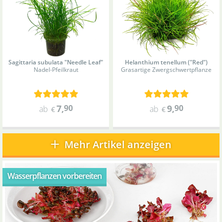
Sagittaria subulata "Needle Leaf"
Helanthium tenellum ("Red")
Nadel-Pfeilkraut
Grasartige Zwergschwertpflanze
7
,
90
9
,
90
ab
ab
€
€
Mehr Artikel anzeigen
Wasserpflanzen vorbereiten