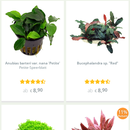
Anubias barteri var. nana 'Petite'
Bucephalandra sp. "Red"
Petite-Speerblatt
8
,
90
8
,
90
ab
ab
€
€
11%
Rabatt