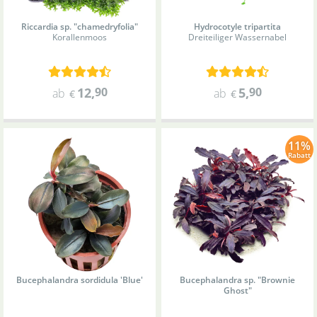
Riccardia sp. "chamedryfolia"
Hydrocotyle tripartita
Korallenmoos
Dreiteiliger Wassernabel
12
,
90
5
,
90
ab
ab
€
€
11%
Rabatt
Bucephalandra sordidula 'Blue'
Bucephalandra sp. "Brownie
Ghost"