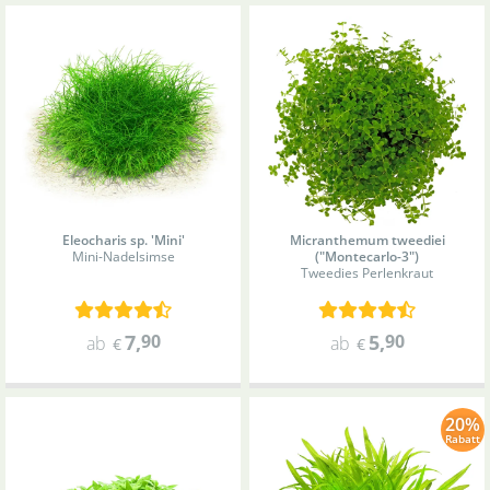
Eleocharis sp. 'Mini'
Micranthemum tweediei
Mini-Nadelsimse
("Montecarlo-3")
Tweedies Perlenkraut
7
,
90
5
,
90
ab
ab
€
€
20%
Rabatt