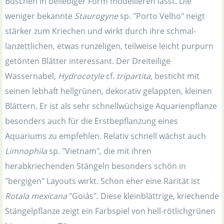
Büschen in beliebiger Form modellieren lässt. Die
weniger bekannte
Staurogyne
sp. "Porto Velho" neigt
stärker zum Kriechen und wirkt durch ihre schmal-
lanzettlichen, etwas runzeligen, teilweise leicht purpurn
getönten Blätter interessant. Der Dreiteilige
Wassernabel,
Hydrocotyle
cf.
tripartita
, besticht mit
seinen lebhaft hellgrünen, dekorativ gelappten, kleinen
Blättern. Er ist als sehr schnellwüchsige Aquarienpflanze
besonders auch für die Erstbepflanzung eines
Aquariums zu empfehlen. Relativ schnell wächst auch
Limnophila
sp. "Vietnam", die mit ihren
herabkriechenden Stängeln besonders schön in
"bergigen" Layouts wirkt. Schon eher eine Rarität ist
Rotala mexicana
"Goiás". Diese kleinblättrige, kriechende
Stängelpflanze zeigt ein Farbspiel von hell-rötlichgrünen