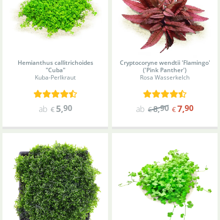
Hemianthus callitrichoides
Cryptocoryne wendtii 'Flamingo'
"Cuba"
('Pink Panther')
Kuba-Perlkraut
Rosa Wasserkelch
5
,
90
90
7
,
90
ab
ab
8
,
€
€
€