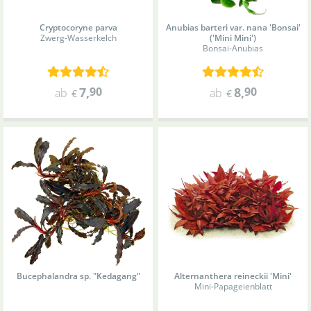
Cryptocoryne parva
Anubias barteri var. nana 'Bonsai'
Zwerg-Wasserkelch
('Mini Mini')
Bonsai-Anubias
7
,
90
8
,
90
ab
ab
€
€
Bucephalandra sp. "Kedagang"
Alternanthera reineckii 'Mini'
Mini-Papageienblatt