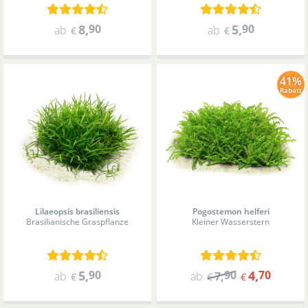
8
,
90
5
,
90
ab
ab
€
€
41%
Rabatt
Lilaeopsis brasiliensis
Pogostemon helferi
Brasilianische Graspflanze
Kleiner Wasserstern
5
,
90
90
4
,
70
ab
ab
7
,
€
€
€