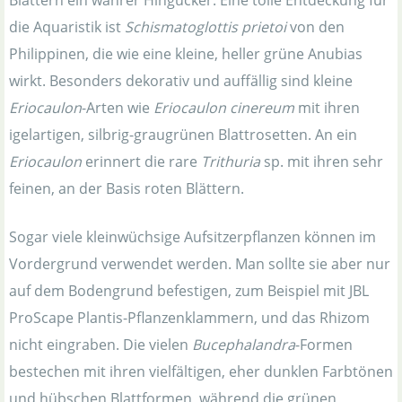
Blättern ein wahrer Hingucker. Eine tolle Entdeckung für
die Aquaristik ist
Schismatoglottis prietoi
von den
Philippinen, die wie eine kleine, heller grüne Anubias
wirkt. Besonders dekorativ und auffällig sind kleine
Eriocaulon
-Arten wie
Eriocaulon cinereum
mit ihren
igelartigen, silbrig-graugrünen Blattrosetten. An ein
Eriocaulon
erinnert die rare
Trithuria
sp. mit ihren sehr
feinen, an der Basis roten Blättern.
Sogar viele kleinwüchsige Aufsitzerpflanzen können im
Vordergrund verwendet werden. Man sollte sie aber nur
auf dem Bodengrund befestigen, zum Beispiel mit JBL
ProScape Plantis-Pflanzenklammern, und das Rhizom
nicht eingraben. Die vielen
Bucephalandra
-Formen
bestechen mit ihren vielfältigen, eher dunklen Farbtönen
und hübschen Blattformen, während die grünen,