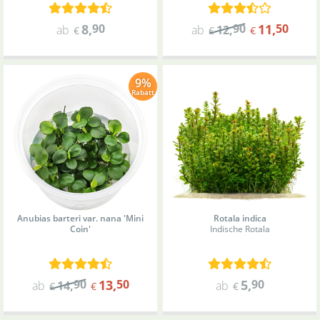
8
,
90
90
11
,
50
ab
ab
12
,
€
€
€
9%
Rabatt
Anubias barteri var. nana 'Mini
Rotala indica
Coin'
Indische Rotala
90
13
,
50
5
,
90
ab
14
,
ab
€
€
€