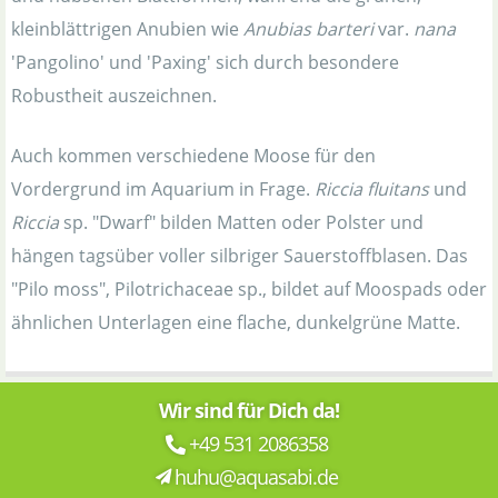
kleinblättrigen Anubien wie
Anubias barteri
var.
nana
'Pangolino' und 'Paxing' sich durch besondere
Robustheit auszeichnen.
Auch kommen verschiedene Moose für den
Vordergrund im Aquarium in Frage.
Riccia fluitans
und
Riccia
sp. "Dwarf" bilden Matten oder Polster und
hängen tagsüber voller silbriger Sauerstoffblasen. Das
"Pilo moss", Pilotrichaceae sp., bildet auf Moospads oder
ähnlichen Unterlagen eine flache, dunkelgrüne Matte.
Wir sind für Dich da!
+49 531 2086358
huhu@aquasabi.de