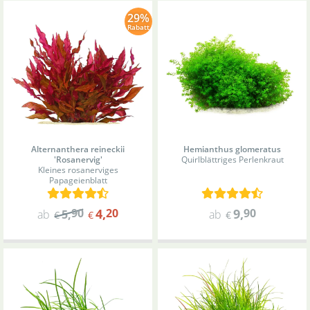
29%
Rabatt
Alternanthera reineckii
Hemianthus glomeratus
'Rosanervig'
Quirlblättriges Perlenkraut
Kleines rosanerviges
Papageienblatt
90
4
,
20
9
,
90
ab
5
,
ab
€
€
€