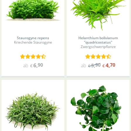
Staurogyne repens
Helanthium bolivianum
Kriechende Staurogyne
"quadricostatus"
Zwergschwertpflanze
6
,
90
90
4
,
70
ab
ab
5
,
€
€
€