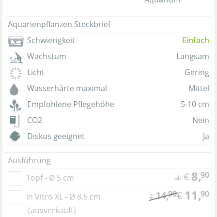
Aquarienpflanzen Steckbrief
Schwierigkeit
Einfach
Wachstum
Langsam
Licht
Gering
Wasserhärte maximal
Mittel
Empfohlene Pflegehöhe
5-10 cm
CO2
Nein
Diskus geeignet
Ja
Ausführung
8,
90
€
Topf - Ø 5 cm
ab
11,
90
90
14,
€
in Vitro XL - Ø 8,5 cm
€
(ausverkauft)