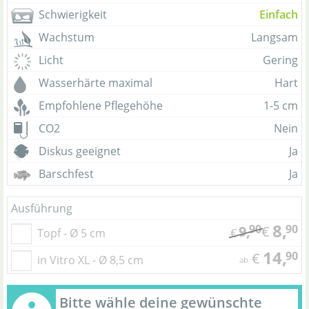
Schwierigkeit
Einfach
Wachstum
Langsam
Licht
Gering
Wasserhärte maximal
Hart
Empfohlene Pflegehöhe
1-5 cm
CO2
Nein
Diskus geeignet
Ja
Barschfest
Ja
Ausführung
8,
90
90
9,
€
Topf - Ø 5 cm
€
14,
90
€
in Vitro XL - Ø 8,5 cm
ab
Bitte wähle deine gewünschte