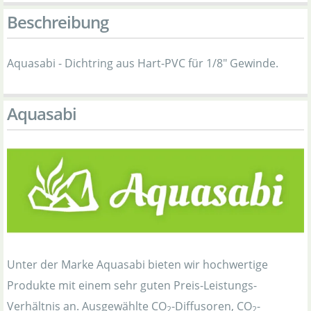
Beschreibung
Aquasabi - Dichtring aus Hart-PVC für 1/8" Gewinde.
Aquasabi
Unter der Marke Aquasabi bieten wir hochwertige
Produkte mit einem sehr guten Preis-Leistungs-
Verhältnis an. Ausgewählte CO
-Diffusoren, CO
-
2
2