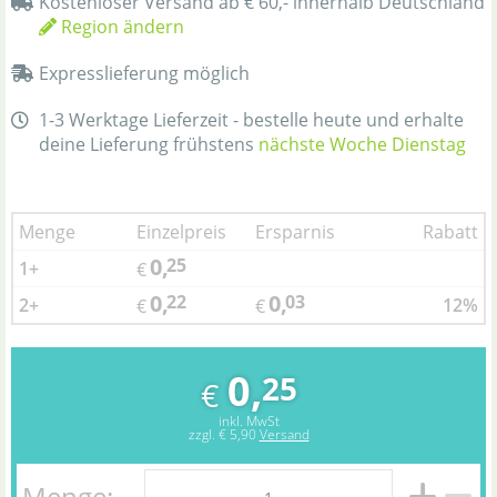
Kostenloser Versand ab € 60,- innerhalb Deutschland
Region ändern
Expresslieferung möglich
1-3 Werktage Lieferzeit - bestelle heute und erhalte
deine Lieferung frühstens
nächste Woche Dienstag
Menge
Einzelpreis
Ersparnis
Rabatt
0,
25
1+
€
0,
0,
22
03
2+
12%
€
€
0,
25
€
inkl. MwSt
zzgl.
€ 5,90
Versand
Menge: