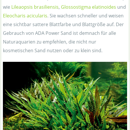
wie
Lileaopsis brasiliensis
,
Glossostigma elatinoides
und
Eleocharis acicularis
. Sie wachsen schneller und weisen
eine sichtbar sattere Blattfarbe und Blattgröße auf. Der
Gebrauch von ADA Power Sand ist demnach für alle
Naturaquarien zu empfehlen, die nicht nur
kosmetischen Sand nutzen oder zu klein sind.