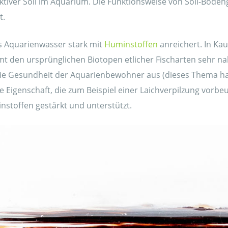
aktiver Soil im Aquarium. Die Funktionsweise von Soil-Bod
t.
das Aquarienwasser stark mit
Huminstoffen
anreichert. In Ka
 den ursprünglichen Biotopen etlicher Fischarten sehr nah
f die Gesundheit der Aquarienbewohner aus (dieses Thema h
tige Eigenschaft, die zum Beispiel einer Laichverpilzung vo
stoffen gestärkt und unterstützt.