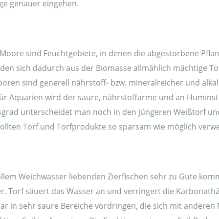
olge genauer eingehen.
 Moore sind Feuchtgebiete, in denen die abgestorbene Pfla
lden sich dadurch aus der Biomasse allmählich mächtige Tor
oren sind generell nährstoff- bzw. mineralreicher und alk
. Für Aquarien wird der saure, nährstoffarme und an Humin
gsgrad unterscheidet man noch in den jüngeren Weißtorf un
ollten Torf und Torfprodukte so sparsam wie möglich verw
r allem Weichwasser liebenden Zierfischen sehr zu Gute kom
. Torf säuert das Wasser an und verringert die Karbonath
in sehr saure Bereiche vordringen, die sich mit anderen Mit