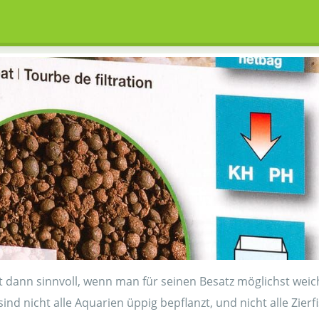
ist dann sinnvoll, wenn man für seinen Besatz möglichst we
ind nicht alle Aquarien üppig bepflanzt, und nicht alle Zier