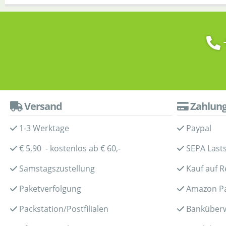
Versand
Zahlun
1-3 Werktage
Paypal
€ 5,90 - kostenlos ab € 60,-
SEPA Lasts
Samstagszustellung
Kauf auf 
Paketverfolgung
Amazon P
Packstation/Postfilialen
Banküber