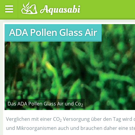
ADA Pollen Glass Air
Das ADA Pollen Glass Air und Co
2
Verglichen mit einer CO
Versorgung über den Tag wird di
2
und Mikroorganismen auch und brauchen daher eine stet