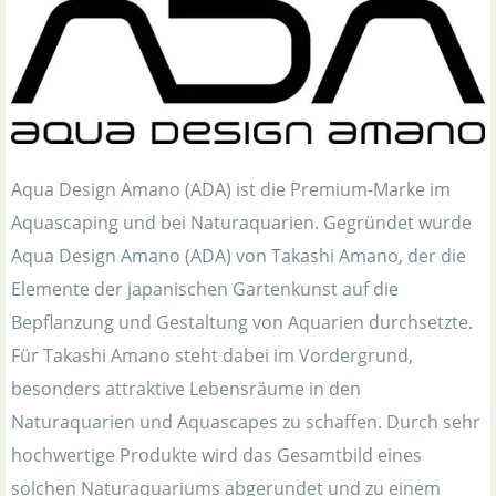
Aqua Design Amano (ADA) ist die Premium-Marke im
Aquascaping und bei Naturaquarien. Gegründet wurde
Aqua Design Amano (ADA) von Takashi Amano, der die
Elemente der japanischen Gartenkunst auf die
Bepflanzung und Gestaltung von Aquarien durchsetzte.
Für Takashi Amano steht dabei im Vordergrund,
besonders attraktive Lebensräume in den
Naturaquarien und Aquascapes zu schaffen. Durch sehr
hochwertige Produkte wird das Gesamtbild eines
solchen Naturaquariums abgerundet und zu einem