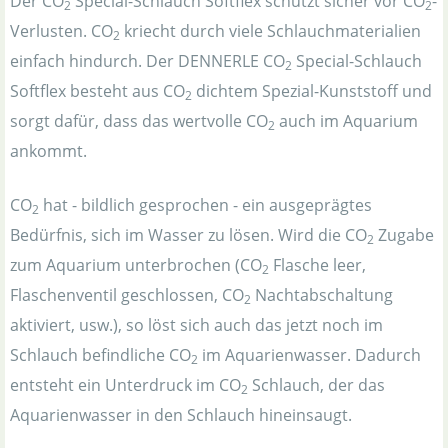
Der CO
Special-Schlauch Softflex schützt sicher vor CO
-
2
2
Verlusten. CO
kriecht durch viele Schlauchmaterialien
2
einfach hindurch. Der DENNERLE CO
Special-Schlauch
2
Softflex besteht aus CO
dichtem Spezial-Kunststoff und
2
sorgt dafür, dass das wertvolle CO
auch im Aquarium
2
ankommt.
CO
hat - bildlich gesprochen - ein ausgeprägtes
2
Bedürfnis, sich im Wasser zu lösen. Wird die CO
Zugabe
2
zum Aquarium unterbrochen (CO
Flasche leer,
2
Flaschenventil geschlossen, CO
Nachtabschaltung
2
aktiviert, usw.), so löst sich auch das jetzt noch im
Schlauch befindliche CO
im Aquarienwasser. Dadurch
2
entsteht ein Unterdruck im CO
Schlauch, der das
2
Aquarienwasser in den Schlauch hineinsaugt.