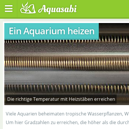
Ein Aquarium heizen
Die richtige Temperatur mit Heizstäben erreichen
Viele Aquarien beheimaten tropische Wasserpflanzen, W
Um hier Gradzahlen zu erreichen, die höher als die durc