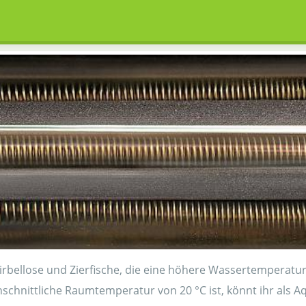
irbellose und Zierfische, die eine höhere Wassertemperat
hschnittliche Raumtemperatur von 20 °C ist, könnt ihr als 