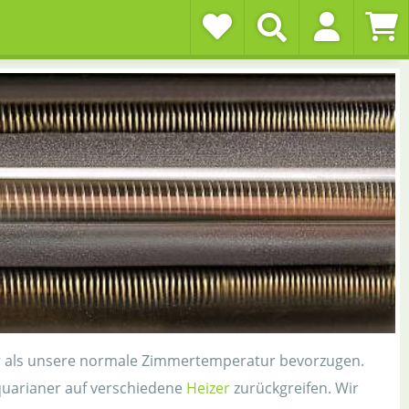
ur als unsere normale Zimmertemperatur bevorzugen.
Aquarianer auf verschiedene
Heizer
zurückgreifen. Wir