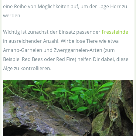
eine Reihe von Möglichkeiten auf, um der Lage Herr zu
werden.
Wichtig ist zunächst der Einsatz passender
Fressfeinde
in ausreichender Anzahl. Wirbellose Tiere wie etwa
Amano-Garnelen und Zwerggarnelen-Arten (zum
Beispiel Red Bees oder Red Fire) helfen Dir dabei, diese
Alge zu kontrollieren.