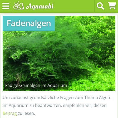
Fadenalgen
Fädige Grünalgen im Aquarium
Um zunächst grundsätzliche Fragen zum Thema Algen
im Aquarium zu beantworten, empfehlen wir, diesen
Beitrag
zu lesen.