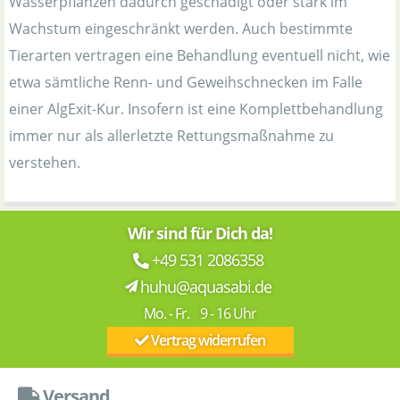
Wasserpflanzen dadurch geschädigt oder stark im
Wachstum eingeschränkt werden. Auch bestimmte
Tierarten vertragen eine Behandlung eventuell nicht, wie
etwa sämtliche Renn- und Geweihschnecken im Falle
einer AlgExit-Kur. Insofern ist eine Komplettbehandlung
immer nur als allerletzte Rettungsmaßnahme zu
verstehen.
Wir sind für Dich da!
+49 531 2086358
huhu@aquasabi.de
Mo. - Fr. 9 - 16 Uhr
Vertrag widerrufen
Versand