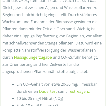
läuft das Ökosystem dann stabiler. Auch hat sich das
Gleichgewicht zwischen Algen und Wasserpflanzen zu
Beginn noch nicht richtig eingestellt. Durch stärkeres
Wachstum und Zunahme der Biomasse gewinnen die
Pflanzen dann mit der Zeit die Oberhand. Wichtig ist
daher eine üppige Bepflanzung von Beginn an, vor allem
mit schnellwachsenden Stängelpflanzen. Dazu wird eine
komplette Nährstoffversorgung der Wasserpflanzen
durch
Flüssigdüngerzugabe
und CO
-Zufuhr benötigt.
2
Zur Orientierung sind hier Zielwerte für die
angesprochenen Pflanzennährstoffe aufgelistet:
Ein CO
-Gehalt von etwa 20-30 mg/l, messbar
2
durch einen
Dauertest
samt
Testreagenz
10 bis 25 mg/l Nitrat (NO
)
3
5 bis 10 mg/l Kalium (K)