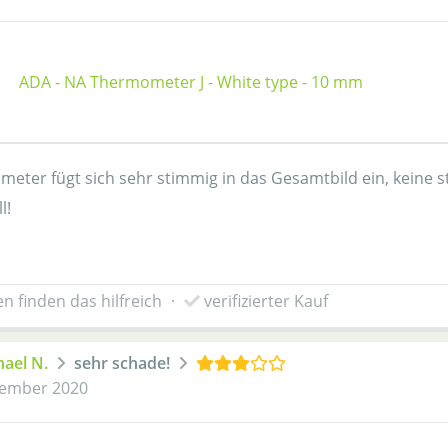
ADA - NA Thermometer J - White type - 10 mm
eter fügt sich sehr stimmig in das Gesamtbild ein, keine 
l!
n finden das hilfreich
·
verifizierter Kauf
ael N.
sehr schade!
ember 2020