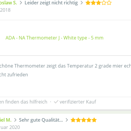
oslaw S.
Leider zeigt nicht richtig
 2018
ADA - NA Thermometer J - White type - 5 mm
schöne Thermometer zeigt das Temperatur 2 grade mier echt
cht zufrieden
n finden das hilfreich
·
verifizierter Kauf
el M.
Sehr gute Qualität...
ruar 2020