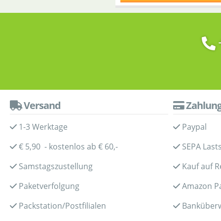
Versand
Zahlun
1-3 Werktage
Paypal
€ 5,90 - kostenlos ab € 60,-
SEPA Lasts
Samstagszustellung
Kauf auf 
Paketverfolgung
Amazon P
Packstation/Postfilialen
Banküber