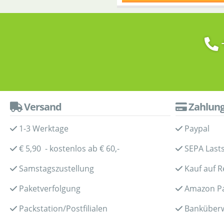
Versand
Zahlun
1-3 Werktage
Paypal
€ 5,90 - kostenlos ab € 60,-
SEPA Lasts
Samstagszustellung
Kauf auf 
Paketverfolgung
Amazon P
Packstation/Postfilialen
Banküber