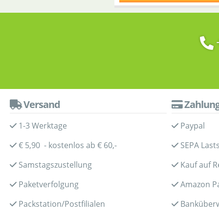
Versand
Zahlun
1-3 Werktage
Paypal
€ 5,90 - kostenlos ab € 60,-
SEPA Lasts
Samstagszustellung
Kauf auf 
Paketverfolgung
Amazon P
Packstation/Postfilialen
Banküber