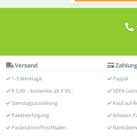
Versand
Zahlun
1-3 Werktage
Paypal
€ 5,90 - kostenlos ab € 60,-
SEPA Lasts
Samstagszustellung
Kauf auf 
Paketverfolgung
Amazon P
Packstation/Postfilialen
Banküber