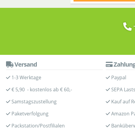
Versand
Zahlun
1-3 Werktage
Paypal
€ 5,90 - kostenlos ab € 60,-
SEPA Lasts
Samstagszustellung
Kauf auf 
Paketverfolgung
Amazon P
Packstation/Postfilialen
Banküber