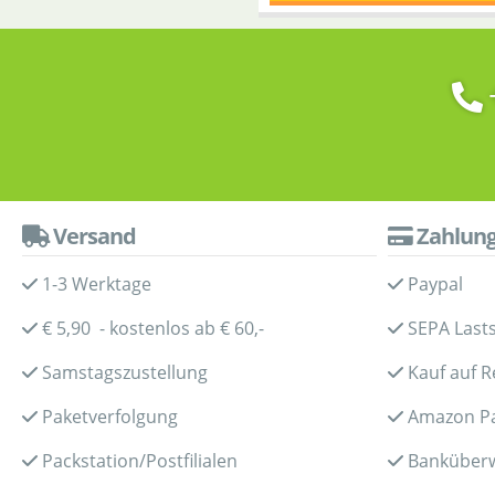
Versand
Zahlun
1-3 Werktage
Paypal
€ 5,90 - kostenlos ab € 60,-
SEPA Lasts
Samstagszustellung
Kauf auf 
Paketverfolgung
Amazon P
Packstation/Postfilialen
Banküber