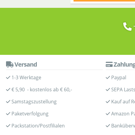
Versand
Zahlun
1-3 Werktage
Paypal
€ 5,90 - kostenlos ab € 60,-
SEPA Lasts
Samstagszustellung
Kauf auf 
Paketverfolgung
Amazon P
Packstation/Postfilialen
Banküber