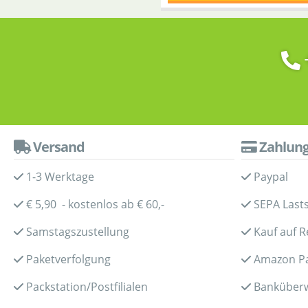
Versand
Zahlun
1-3 Werktage
Paypal
€ 5,90 - kostenlos ab € 60,-
SEPA Lasts
Samstagszustellung
Kauf auf 
Paketverfolgung
Amazon P
Packstation/Postfilialen
Banküber