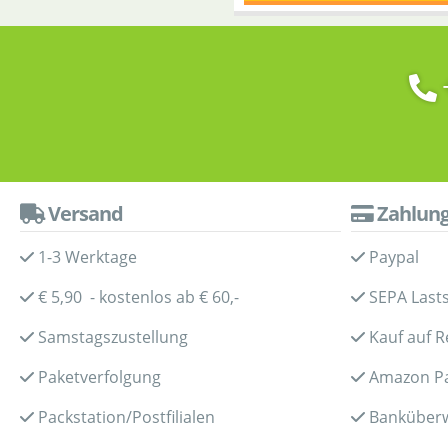
Versand
Zahlun
1-3 Werktage
Paypal
€ 5,90 - kostenlos ab € 60,-
SEPA Lasts
Samstagszustellung
Kauf auf 
Paketverfolgung
Amazon P
Packstation/Postfilialen
Banküber