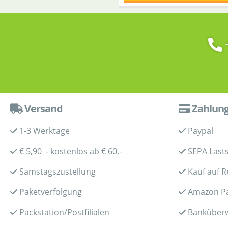
Versand
Zahlun
1-3 Werktage
Paypal
€ 5,90 - kostenlos ab € 60,-
SEPA Lasts
Samstagszustellung
Kauf auf 
Paketverfolgung
Amazon P
Packstation/Postfilialen
Banküber