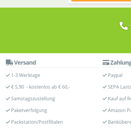
Versand
Zahlun
1-3 Werktage
Paypal
€ 5,90 - kostenlos ab € 60,-
SEPA Lasts
Samstagszustellung
Kauf auf 
Paketverfolgung
Amazon P
Packstation/Postfilialen
Banküber