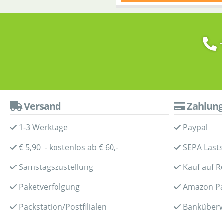
Versand
Zahlun
1-3 Werktage
Paypal
€ 5,90 - kostenlos ab € 60,-
SEPA Lasts
Samstagszustellung
Kauf auf 
Paketverfolgung
Amazon P
Packstation/Postfilialen
Banküber