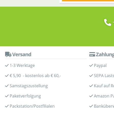
Versand
Zahlun
1-3 Werktage
Paypal
€ 5,90 - kostenlos ab € 60,-
SEPA Lasts
Samstagszustellung
Kauf auf 
Paketverfolgung
Amazon P
Packstation/Postfilialen
Banküber