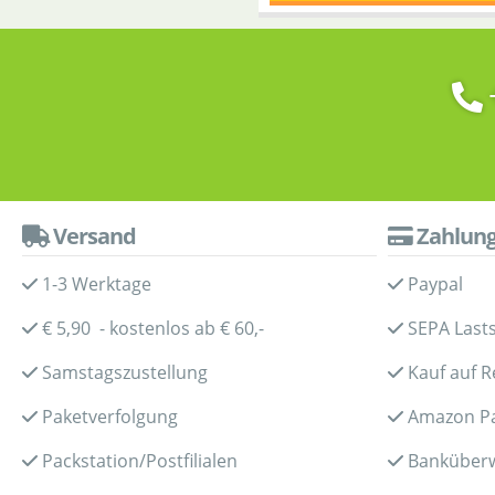
Versand
Zahlun
1-3 Werktage
Paypal
€ 5,90 - kostenlos ab € 60,-
SEPA Lasts
Samstagszustellung
Kauf auf 
Paketverfolgung
Amazon P
Packstation/Postfilialen
Banküber