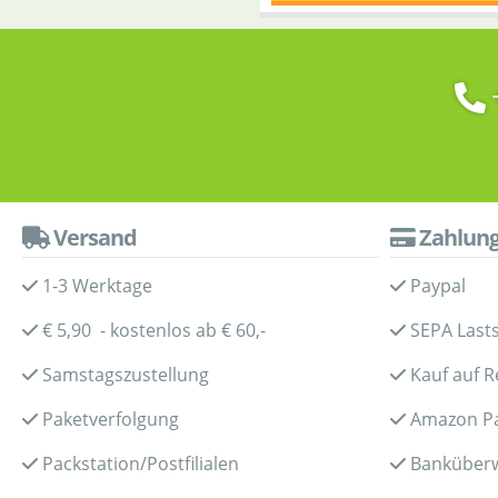
Versand
Zahlun
1-3 Werktage
Paypal
€ 5,90 - kostenlos ab € 60,-
SEPA Lasts
Samstagszustellung
Kauf auf 
Paketverfolgung
Amazon P
Packstation/Postfilialen
Banküber