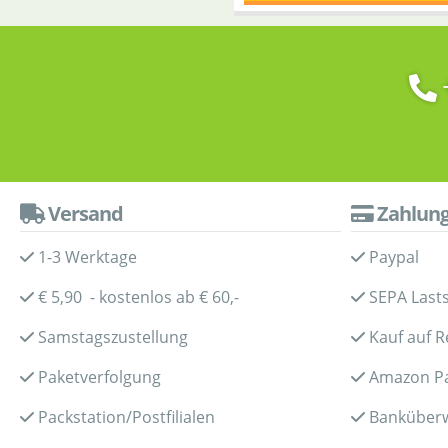
Versand
Zahlun
1-3 Werktage
Paypal
€ 5,90 - kostenlos ab € 60,-
SEPA Lasts
Samstagszustellung
Kauf auf 
Paketverfolgung
Amazon P
Packstation/Postfilialen
Banküber