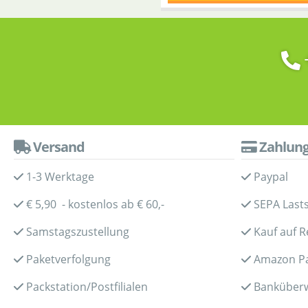
Versand
Zahlun
1-3 Werktage
Paypal
€ 5,90 - kostenlos ab € 60,-
SEPA Lasts
Samstagszustellung
Kauf auf 
Paketverfolgung
Amazon P
Packstation/Postfilialen
Banküber