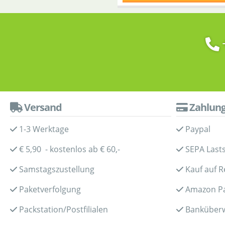
Versand
Zahlun
1-3 Werktage
Paypal
€ 5,90 - kostenlos ab € 60,-
SEPA Lasts
Samstagszustellung
Kauf auf 
Paketverfolgung
Amazon P
Packstation/Postfilialen
Banküber