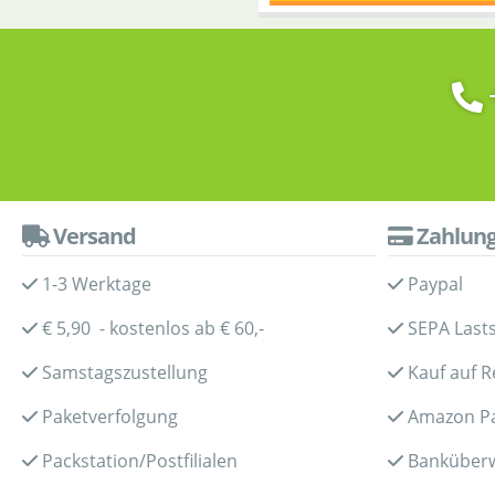
Versand
Zahlun
1-3 Werktage
Paypal
€ 5,90 - kostenlos ab € 60,-
SEPA Lasts
Samstagszustellung
Kauf auf 
Paketverfolgung
Amazon P
Packstation/Postfilialen
Banküber