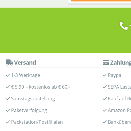
Versand
Zahlun
1-3 Werktage
Paypal
€ 5,90 - kostenlos ab € 60,-
SEPA Lasts
Samstagszustellung
Kauf auf 
Paketverfolgung
Amazon P
Packstation/Postfilialen
Banküber