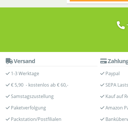
Versand
Zahlun
1-3 Werktage
Paypal
€ 5,90 - kostenlos ab € 60,-
SEPA Lasts
Samstagszustellung
Kauf auf 
Paketverfolgung
Amazon P
Packstation/Postfilialen
Banküber