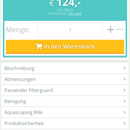
124,-
€
inkl. MwSt
kostenloser
Versand
Menge:
In den Warenkorb
Beschreibung
Abmessungen
Passender Filterguard
Reinigung
Aquascaping Wiki
Produktsicherheit