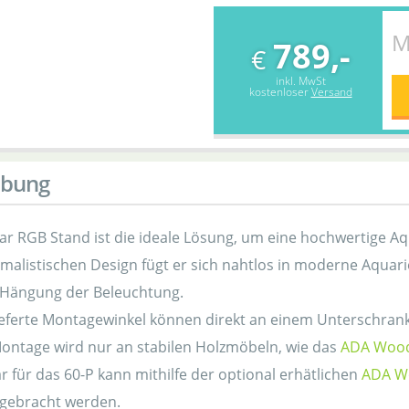
M
789,-
€
inkl. MwSt
kostenloser
Versand
ibung
ar RGB Stand ist die ideale Lösung, um eine hochwertige Aq
malistischen Design fügt er sich nahtlos in moderne Aquarie
 Hängung der Beleuchtung.
ieferte Montagewinkel können direkt an einem Unterschran
 Montage wird nur an stabilen Holzmöbeln, wie das
ADA Wood 
r für das 60-P kann mithilfe der optional erhätlichen
ADA Wo
ngebracht werden.