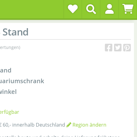
 Stand
ertungen)
tand
quariumschrank
winkel
verfügbar
€ 60,- innerhalb Deutschland
Region ändern