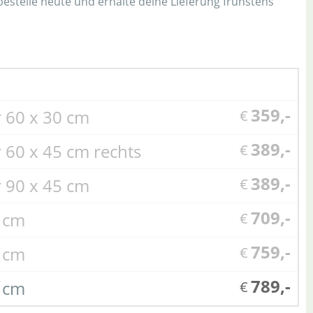
 bestelle heute und erhalte deine Lieferung frühstens
359,-
 60 x 30 cm
€
389,-
 60 x 45 cm rechts
€
389,-
 90 x 45 cm
€
709,-
0 cm
€
759,-
0 cm
€
789,-
0 cm
€