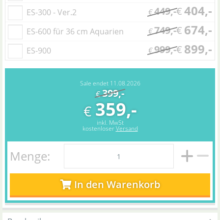
404,-
449,-
€
ES-300 - Ver.2
€
674,-
749,-
€
ES-600 für 36 cm Aquarien
€
899,-
999,-
€
ES-900
€
Sale endet 11.08.2026
399,-
€
359,-
€
inkl. MwSt
kostenloser
Versand
Menge:
In den Warenkorb