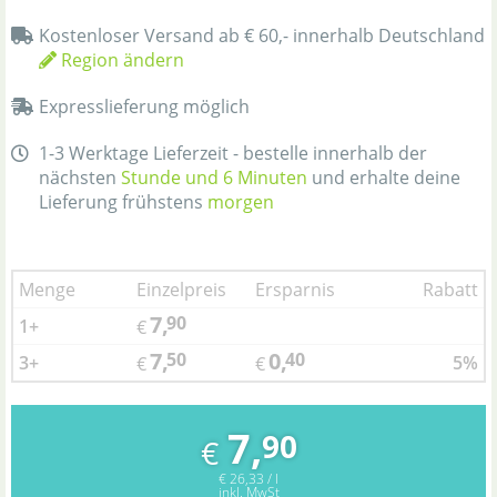
Kostenloser Versand ab € 60,- innerhalb Deutschland
Region ändern
Expresslieferung möglich
1-3 Werktage Lieferzeit - bestelle innerhalb der
nächsten
Stunde und 6 Minuten
und erhalte deine
Lieferung frühstens
morgen
Menge
Einzelpreis
Ersparnis
Rabatt
7,
90
1+
€
7,
0,
50
40
3+
5%
€
€
7,
90
€
€ 26,33 / l
inkl. MwSt