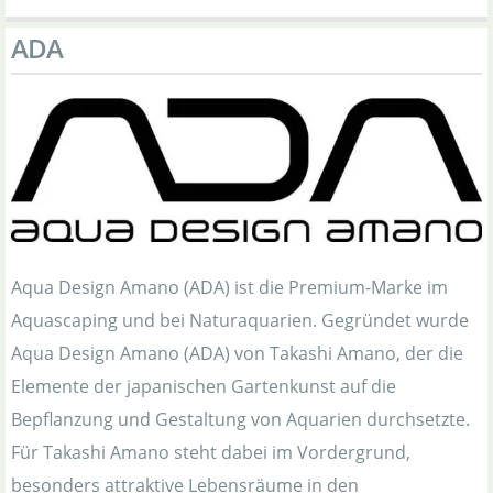
ADA
Aqua Design Amano (ADA) ist die Premium-Marke im
Aquascaping und bei Naturaquarien. Gegründet wurde
Aqua Design Amano (ADA) von Takashi Amano, der die
Elemente der japanischen Gartenkunst auf die
Bepflanzung und Gestaltung von Aquarien durchsetzte.
Für Takashi Amano steht dabei im Vordergrund,
besonders attraktive Lebensräume in den