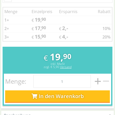
Menge
Einzelpreis
Ersparnis
Rabatt
19,
90
1+
€
17,
2,-
90
2+
10%
€
€
15,
4,-
90
3+
20%
€
€
19,
90
€
inkl. MwSt
zzgl.
€ 5,90
Versand
Menge:
In den Warenkorb